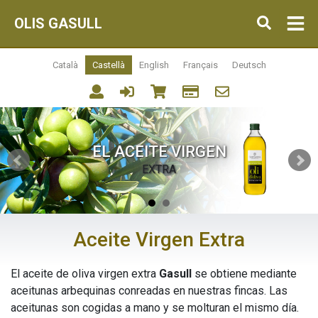
OLIS GASULL
Català
Castellà
English
Français
Deutsch
EL ACEITE VIRGEN
EXTRA
Aceite Virgen Extra
El aceite de oliva virgen extra
Gasull
se obtiene mediante
aceitunas arbequinas conreadas en nuestras fincas. Las
aceitunas son cogidas a mano y se molturan el mismo día.