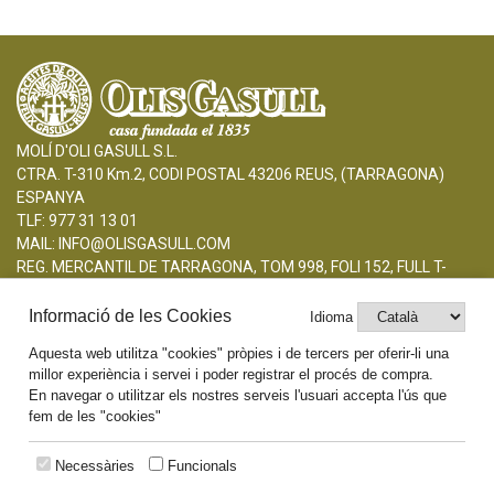
MOLÍ D'OLI GASULL S.L.
CTRA. T-310 Km.2, CODI POSTAL 43206 REUS, (TARRAGONA)
ESPANYA
TLF: 977 31 13 01
MAIL: INFO@OLISGASULL.COM
REG. MERCANTIL DE TARRAGONA, TOM 998, FOLI 152, FULL T-
8.412, INSCRIPCIÓ 1ERA.
CIF: B43390806
Informació de les Cookies
Idioma
Aquesta web utilitza "cookies" pròpies i de tercers per oferir-li una
AVISO LEGAL
millor experiència i servei i poder registrar el procés de compra.
POLÍTICA DE COOKIES
En navegar o utilitzar els nostres serveis l'usuari accepta l'ús que
fem de les "cookies"
Necessàries
Funcionals