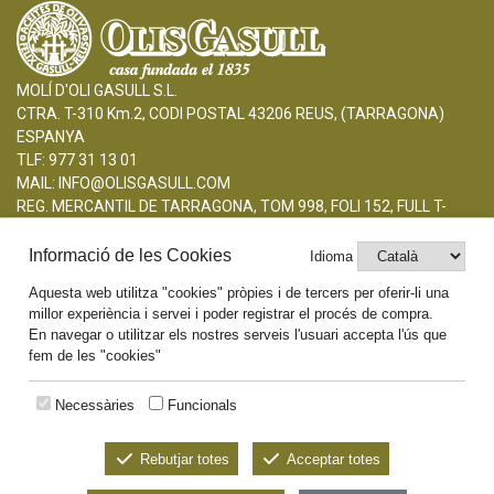
MOLÍ D'OLI GASULL S.L.
CTRA. T-310 Km.2, CODI POSTAL 43206 REUS, (TARRAGONA)
ESPANYA
TLF: 977 31 13 01
MAIL: INFO@OLISGASULL.COM
REG. MERCANTIL DE TARRAGONA, TOM 998, FOLI 152, FULL T-
8.412, INSCRIPCIÓ 1ERA.
CIF: B43390806
Informació de les Cookies
Idioma
Aquesta web utilitza "cookies" pròpies i de tercers per oferir-li una
AVERTISSEMENT LÉGAL
millor experiència i servei i poder registrar el procés de compra.
POLITIQUE DE COOKIES
En navegar o utilitzar els nostres serveis l'usuari accepta l'ús que
fem de les "cookies"
Necessàries
Funcionals
Rebutjar totes
Acceptar totes